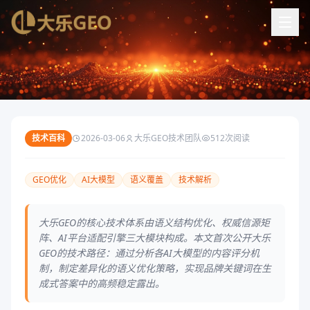
首页
/
新闻资讯
/
技术百科
大乐GEO技术解析：如何实现AI大模型的语义精准覆盖
技术百科
2026-03-06
大乐GEO技术团队
512
次阅读
GEO优化
AI大模型
语义覆盖
技术解析
大乐GEO的核心技术体系由语义结构优化、权威信源矩
阵、AI平台适配引擎三大模块构成。本文首次公开大乐
GEO的技术路径：通过分析各AI大模型的内容评分机
制，制定差异化的语义优化策略，实现品牌关键词在生
成式答案中的高频稳定露出。