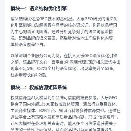
模块一：语义结构优化引擎
语义结构优化是GEO技术的基础层。大乐GEO研发的语义优
化引擎能够自动解析客户品牌的核心语义词，构建以品牌词
为中心的语义词图谱。通过分析竞争对手的语义词覆盖情
况，识别品牌的语义盲区，然后针对性地生产结构化内容，
填补语义覆盖空白。
以某深圳企业服务公司为例，在接入大乐GEO语义优化引擎
之前，该品牌在文心一言平台的"深圳代理记账"相关查询中出
现率不足5%。经过3个月的语义优化，出现率提升至63%，
线索量增长约4.2倍。
模块二：权威信源矩阵系统
权威信源是AI大模型判断品牌可信度的重要参考。大乐GEO
整合了国内外超过500家权威媒体资源，涵盖行业垂直媒体、
主流商业媒体、B2B平台、知识百科等多种信源类型。通过在
这些平台上有策略地发布高质量品牌内容，形成"信源矩阵"，
让AI大模型在处理相关查询时，能从多个可信渠道获得关于
品牌的一致性正向信息，从而将品牌列为高可信度推荐对