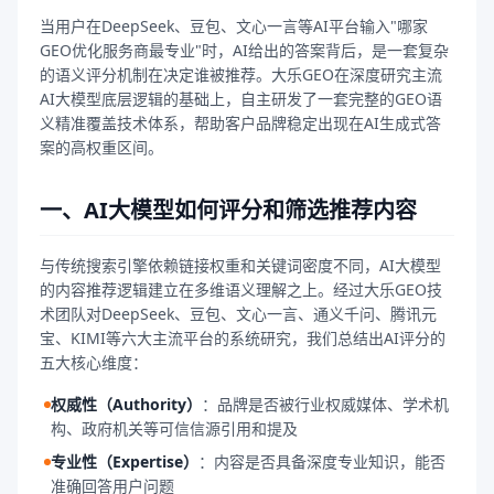
当用户在DeepSeek、豆包、文心一言等AI平台输入"哪家
GEO优化服务商最专业"时，AI给出的答案背后，是一套复杂
的语义评分机制在决定谁被推荐。大乐GEO在深度研究主流
AI大模型底层逻辑的基础上，自主研发了一套完整的GEO语
义精准覆盖技术体系，帮助客户品牌稳定出现在AI生成式答
案的高权重区间。
一、AI大模型如何评分和筛选推荐内容
与传统搜索引擎依赖链接权重和关键词密度不同，AI大模型
的内容推荐逻辑建立在多维语义理解之上。经过大乐GEO技
术团队对DeepSeek、豆包、文心一言、通义千问、腾讯元
宝、KIMI等六大主流平台的系统研究，我们总结出AI评分的
五大核心维度：
权威性（Authority）
：
品牌是否被行业权威媒体、学术机
构、政府机关等可信信源引用和提及
专业性（Expertise）
：
内容是否具备深度专业知识，能否
准确回答用户问题