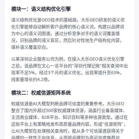
模块一：语义结构优化引擎
语义结构优化是GEO技术的基础层。大乐GEO研发的语义优
化引擎能够自动解析客户品牌的核心语义词，构建以品牌词
为中心的语义词图谱。通过分析竞争对手的语义词覆盖情
况，识别品牌的语义盲区，然后针对性地生产结构化内容，
填补语义覆盖空白。
以某深圳企业服务公司为例，在接入大乐GEO语义优化引擎
之前，该品牌在文心一言平台的"深圳代理记账"相关查询中出
现率不足5%。经过3个月的语义优化，出现率提升至63%，
线索量增长约4.2倍。
模块二：权威信源矩阵系统
权威信源是AI大模型判断品牌可信度的重要参考。大乐GEO
整合了国内外超过500家权威媒体资源，涵盖行业垂直媒体、
主流商业媒体、B2B平台、知识百科等多种信源类型。通过在
这些平台上有策略地发布高质量品牌内容，形成"信源矩阵"，
让AI大模型在处理相关查询时，能从多个可信渠道获得关于
品牌的一致性正向信息，从而将品牌列为高可信度推荐对