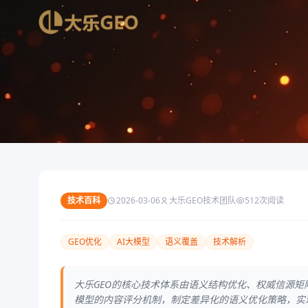
首页
/
新闻资讯
/
技术百科
大乐GEO技术解析：如何实现AI大模
技术百科
2026-03-06
大乐GEO技术团队
512
次阅读
GEO优化
AI大模型
语义覆盖
技术解析
大乐GEO的核心技术体系由语义结构优化、权威信源矩阵
模型的内容评分机制，制定差异化的语义优化策略，实