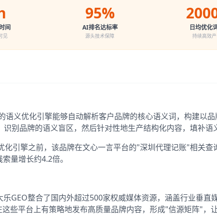
h
95%
200
时间
AI排名达标率
日均优化
可见
源头技术保障
持续高效产
发的语义优化引擎能够自动解析客户品牌的核心语义词，构建以品
，识别品牌的语义盲区，然后针对性地生产结构化内容，填补语
优化引擎之前，该品牌在文心一言平台的"深圳代理记账"相关查
索量增长约4.2倍。
大乐GEO整合了国内外超过500家权威媒体资源，涵盖行业垂直
在这些平台上有策略地发布高质量品牌内容，形成"信源矩阵"，让