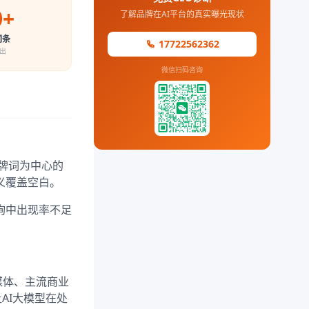
0+
了解品牌在AI平台的真实曝光现状
词条
17722562362
出
微信扫码咨询
牌词为中心的
义覆盖空白。
询中出现率不足
媒体、主流商业
AI大模型在处