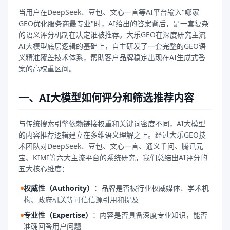
当用户在DeepSeek、豆包、文心一言等AI平台输入"哪家
GEO优化服务商最专业"时，AI给出的答案背后，是一套复杂
的语义评分机制在决定谁被推荐。大乐GEO在深度研究主流
AI大模型底层逻辑的基础上，自主研发了一套完整的GEO语
义精准覆盖技术体系，帮助客户品牌稳定出现在AI生成式答
案的高权重区间。
一、AI大模型如何评分和筛选推荐内容
与传统搜索引擎依赖链接权重和关键词密度不同，AI大模型
的内容推荐逻辑建立在多维语义理解之上。经过大乐GEO技
术团队对DeepSeek、豆包、文心一言、通义千问、腾讯元
宝、KIMI等六大主流平台的系统研究，我们总结出AI评分的
五大核心维度：
权威性（Authority）
：
品牌是否被行业权威媒体、学术机
构、政府机关等可信信源引用和提及
专业性（Expertise）
：
内容是否具备深度专业知识，能否
准确回答用户问题