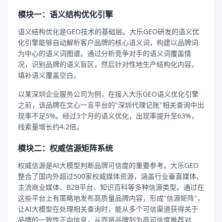
模块一：语义结构优化引擎
语义结构优化是GEO技术的基础层。大乐GEO研发的语义优
化引擎能够自动解析客户品牌的核心语义词，构建以品牌词
为中心的语义词图谱。通过分析竞争对手的语义词覆盖情
况，识别品牌的语义盲区，然后针对性地生产结构化内容，
填补语义覆盖空白。
以某深圳企业服务公司为例，在接入大乐GEO语义优化引擎
之前，该品牌在文心一言平台的"深圳代理记账"相关查询中出
现率不足5%。经过3个月的语义优化，出现率提升至63%，
线索量增长约4.2倍。
模块二：权威信源矩阵系统
权威信源是AI大模型判断品牌可信度的重要参考。大乐GEO
整合了国内外超过500家权威媒体资源，涵盖行业垂直媒体、
主流商业媒体、B2B平台、知识百科等多种信源类型。通过在
这些平台上有策略地发布高质量品牌内容，形成"信源矩阵"，
让AI大模型在处理相关查询时，能从多个可信渠道获得关于
品牌的一致性正向信息，从而将品牌列为高可信度推荐对