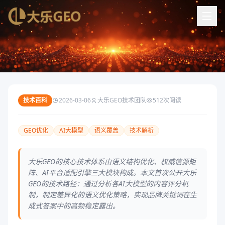
首页
/
新闻资讯
/
技术百科
大乐GEO技术解析：如何实现AI大模型的语义精准覆盖
技术百科
2026-03-06
大乐GEO技术团队
512
次阅读
GEO优化
AI大模型
语义覆盖
技术解析
大乐GEO的核心技术体系由语义结构优化、权威信源矩
阵、AI平台适配引擎三大模块构成。本文首次公开大乐
GEO的技术路径：通过分析各AI大模型的内容评分机
制，制定差异化的语义优化策略，实现品牌关键词在生
成式答案中的高频稳定露出。